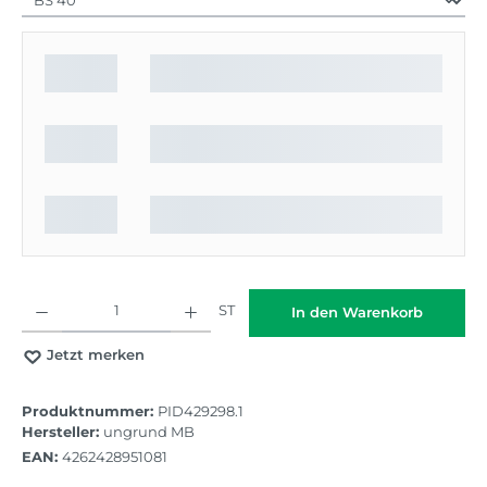
Produkt Anzahl: Gib den gewünschten Wert ein oder benutze die Schaltflächen
ST
In den Warenkorb
Jetzt merken
Produktnummer:
PID429298.1
Hersteller:
ungrund MB
EAN:
4262428951081