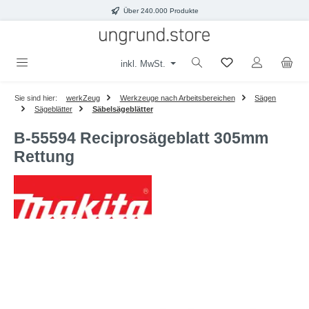
Über 240.000 Produkte
Zum Hauptinhalt springen
inkl. MwSt.
Sie sind hier:
werkZeug
Werkzeuge nach Arbeitsbereichen
Sägen
Sägeblätter
Säbelsägeblätter
B-55594 Reciprosägeblatt 305mm
Rettung
Bildergalerie überspringen