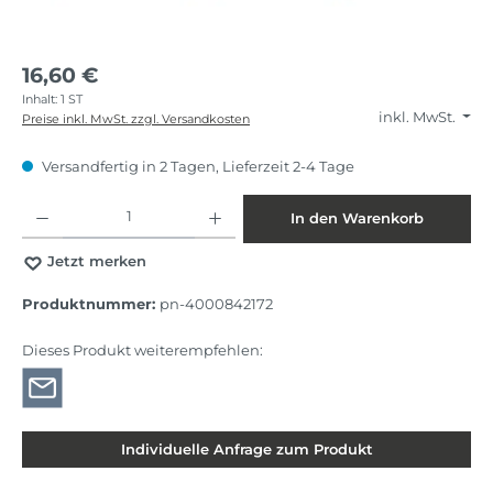
16,60 €
Inhalt:
1 ST
inkl. MwSt.
Preise inkl. MwSt. zzgl. Versandkosten
Versandfertig in 2 Tagen, Lieferzeit 2-4 Tage
Produkt Anzahl: Gib den gewünschten Wert ein oder benutze die Schaltflächen
In den Warenkorb
Jetzt merken
Produktnummer:
pn-4000842172
Dieses Produkt weiterempfehlen:
Individuelle Anfrage zum Produkt