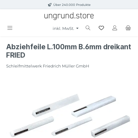
Über 240.000 Produkte
Zum Hauptinhalt springen
inkl. MwSt.
Abziehfeile L.100mm B.6mm dreikant
FRIED
Schleifmittelwerk Friedrich Müller GmbH
Bildergalerie überspringen