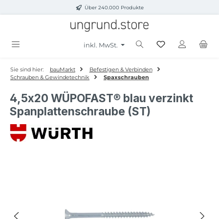
Über 240.000 Produkte
Zum Hauptinhalt springen
inkl. MwSt.
Sie sind hier:
bauMarkt
Befestigen & Verbinden
Schrauben & Gewindetechnik
Spaxschrauben
4,5x20 WÜPOFAST® blau verzinkt
Spanplattenschraube (ST)
Bildergalerie überspringen