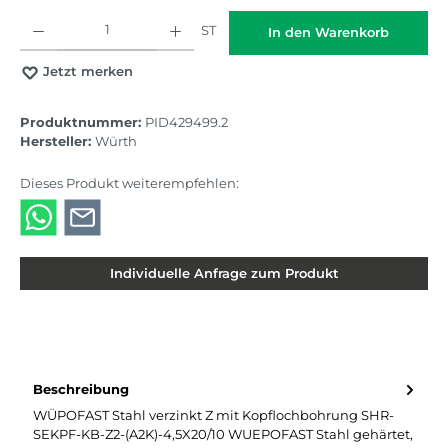
Produkt Anzahl: Gib den gewünschten Wert ein oder benutze die Schaltflächen
ST
In den Warenkorb
Jetzt merken
Produktnummer:
PID429499.2
Hersteller:
Würth
Dieses Produkt weiterempfehlen:
Individuelle Anfrage zum Produkt
Beschreibung
WÜPOFAST Stahl verzinkt Z mit Kopflochbohrung SHR-
SEKPF-KB-Z2-(A2K)-4,5X20/10 WUEPOFAST Stahl gehärtet,