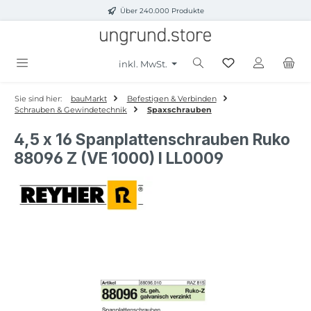
Über 240.000 Produkte
Zum Hauptinhalt springen
inkl. MwSt.
Sie sind hier:
bauMarkt
Befestigen & Verbinden
Schrauben & Gewindetechnik
Spaxschrauben
4,5 x 16 Spanplattenschrauben Ruko
88096 Z (VE 1000) I LL0009
Bildergalerie überspringen