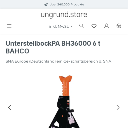
Über 240.000 Produkte
Zum Hauptinhalt springen
inkl. MwSt.
UnterstellbockPA BH36000 6 t
BAHCO
SNA Europe (Deutschland) ein Ge- schäftsbereich d. SNA
Bildergalerie überspringen