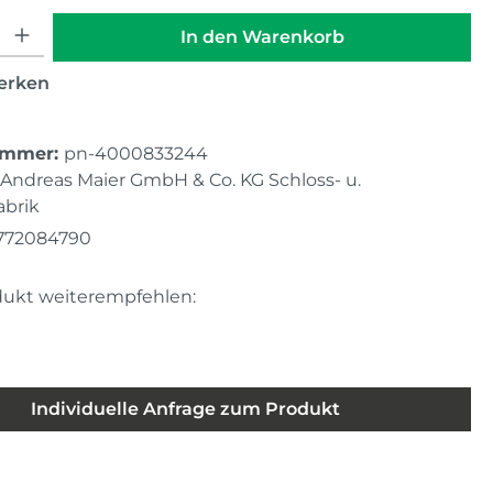
hl: Gib den gewünschten Wert ein oder benutze die Schaltfläche
In den Warenkorb
erken
ummer:
pn-4000833244
Andreas Maier GmbH & Co. KG Schloss- u.
brik
772084790
dukt weiterempfehlen:
Individuelle Anfrage zum Produkt