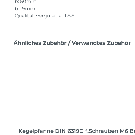
· b: 50mm
· b1: 9mm
· Qualität: vergütet auf 8.8
Produktgalerie überspringen
Ähnliches Zubehör / Verwandtes Zubehör
Kegelpfanne DIN 6319D f.Schrauben M6 B