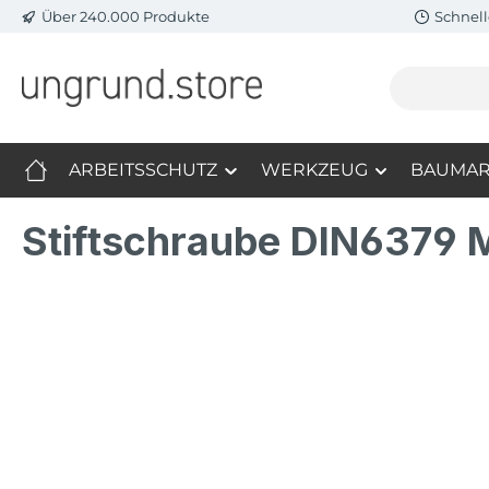
Über 240.000 Produkte
Schnell
m Hauptinhalt springen
Zur Suche springen
Zur Hauptnavigation springen
ARBEITSSCHUTZ
WERKZEUG
BAUMAR
Stiftschraube DIN6379
Bildergalerie überspringen