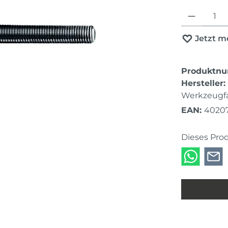
Produkt Anza
Jetzt m
Produktn
Hersteller:
Werkzeugfa
EAN:
4020
Dieses Pro