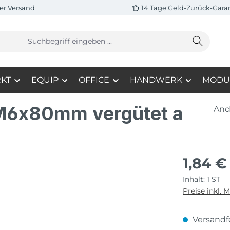
er Versand
14 Tage Geld-Zurück-Gara
KT
EQUIP
OFFICE
HANDWERK
MODU
 M6x80mm vergütet a
And
1,84 €
Inhalt:
1 ST
Preise inkl. 
Versandfe