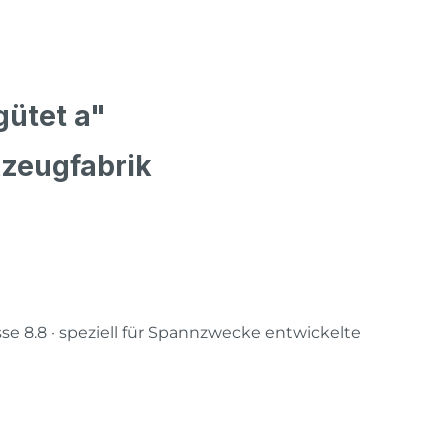
ütet a"
kzeugfabrik
sse 8.8 · speziell für Spannzwecke entwickelte