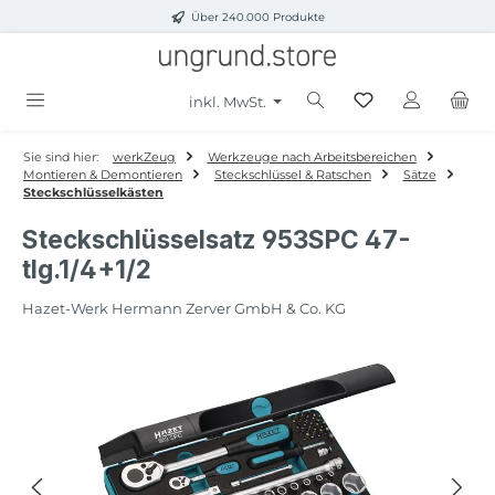
Über 240.000 Produkte
Zum Hauptinhalt springen
inkl. MwSt.
Sie sind hier:
werkZeug
Werkzeuge nach Arbeitsbereichen
Montieren & Demontieren
Steckschlüssel & Ratschen
Sätze
Steckschlüsselkästen
Steckschlüsselsatz 953SPC 47-
tlg.1/4+1/2
Hazet-Werk Hermann Zerver GmbH & Co. KG
Bildergalerie überspringen