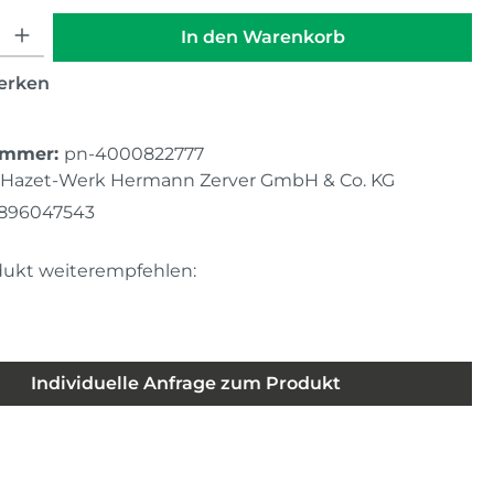
hl: Gib den gewünschten Wert ein oder benutze die Schaltfläche
In den Warenkorb
erken
ummer:
pn-4000822777
Hazet-Werk Hermann Zerver GmbH & Co. KG
896047543
dukt weiterempfehlen:
Individuelle Anfrage zum Produkt