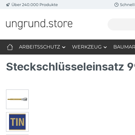
Über 240.000 Produkte
Schnell
m Hauptinhalt springen
Zur Suche springen
Zur Hauptnavigation springen
ARBEITSSCHUTZ
WERKZEUG
BAUMAR
Steckschlüsseleinsatz 9
Bildergalerie überspringen