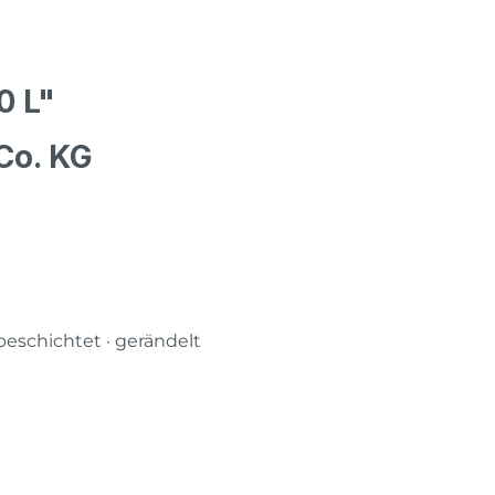
0 L"
Co. KG
beschichtet · gerändelt