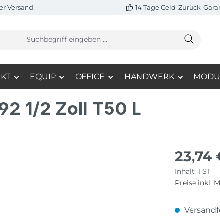
er Versand
14 Tage Geld-Zurück-Gara
KT
EQUIP
OFFICE
HANDWERK
MODU
92 1/2 Zoll T50 L
23,74 
Inhalt:
1 ST
Preise inkl. 
Versandfe