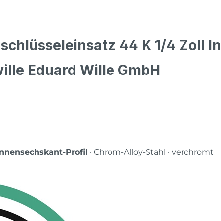
chlüsseleinsatz 44 K 1/4 Zoll I
wille Eduard Wille GmbH
Innensechskant-Profil
· Chrom-Alloy-Stahl · verchromt