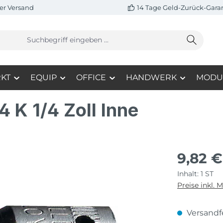
er Versand
14 Tage Geld-Zurück-Gara
KT
EQUIP
OFFICE
HANDWERK
MODU
 K 1/4 Zoll Inne
9,82 €
Inhalt:
1 ST
Preise inkl. 
Versandfe