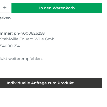
hl: Gib den gewünschten Wert ein oder benutze die Schaltfläche
In den Warenkorb
erken
ummer:
pn-4000826258
Stahlwille Eduard Wille GmbH
754000654
dukt weiterempfehlen:
Individuelle Anfrage zum Produkt