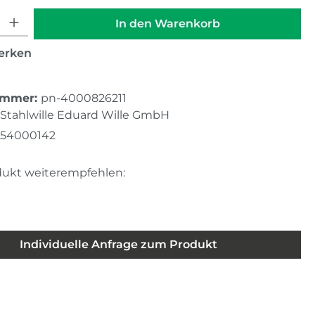
hl: Gib den gewünschten Wert ein oder benutze die Schaltfläche
In den Warenkorb
erken
ummer:
pn-4000826211
Stahlwille Eduard Wille GmbH
754000142
dukt weiterempfehlen:
Individuelle Anfrage zum Produkt