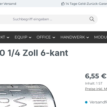
er Versand
14 Tage Geld-Zurück-Gara
KT
EQUIP
OFFICE
HANDWERK
MODU
 1/4 Zoll 6-kant
6,55 €
Inhalt:
1 ST
Preise inkl. 
Versandfe