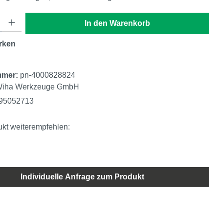
: Gib den gewünschten Wert ein oder benutze die Schaltflächen um di
In den Warenkorb
rken
mmer:
pn-4000828824
iha Werkzeuge GmbH
95052713
kt weiterempfehlen:
Individuelle Anfrage zum Produkt