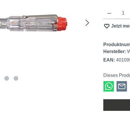
Produkt Anzahl
Jetzt me
Produktnu
Hersteller:
W
EAN:
40109
Dieses Produ