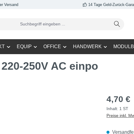
er Versand
14 Tage Geld-Zurück-Gara
KT
EQUIP
OFFICE
HANDWERK
MODULB
 220-250V AC einpo
4,70 €
Inhalt:
1 ST
Preise inkl. M
Versandfert