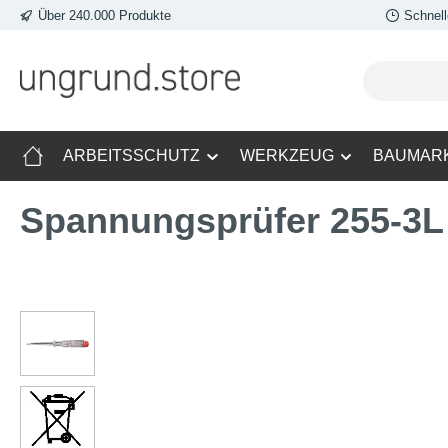
Über 240.000 Produkte
Schnell
m Hauptinhalt springen
Zur Suche springen
Zur Hauptnavigation springen
ARBEITSSCHUTZ
WERKZEUG
BAUMAR
Spannungsprüfer 255-3L
Bildergalerie überspringen