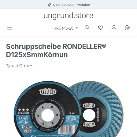
Über 240.000 Produkte
Zum Hauptinhalt springen
inkl. MwSt.
Schruppscheibe RONDELLER®
D125xSmmKörnun
Tyrolit GmbH
Bildergalerie überspringen