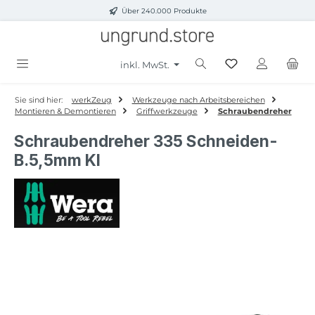
Über 240.000 Produkte
Zum Hauptinhalt springen
inkl. MwSt.
Sie sind hier:
werkZeug
Werkzeuge nach Arbeitsbereichen
Montieren & Demontieren
Griffwerkzeuge
Schraubendreher
Schraubendreher 335 Schneiden-
B.5,5mm Kl
Bildergalerie überspringen