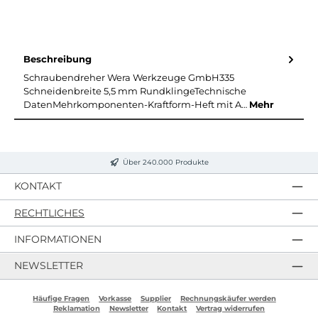
Beschreibung
Schraubendreher Wera Werkzeuge GmbH335
Schneidenbreite 5,5 mm RundklingeTechnische
DatenMehrkomponenten-Kraftform-Heft mit A…
Mehr
Über 240.000 Produkte
KONTAKT
RECHTLICHES
INFORMATIONEN
NEWSLETTER
Häufige Fragen
Vorkasse
Supplier
Rechnungskäufer werden
Reklamation
Newsletter
Kontakt
Vertrag widerrufen