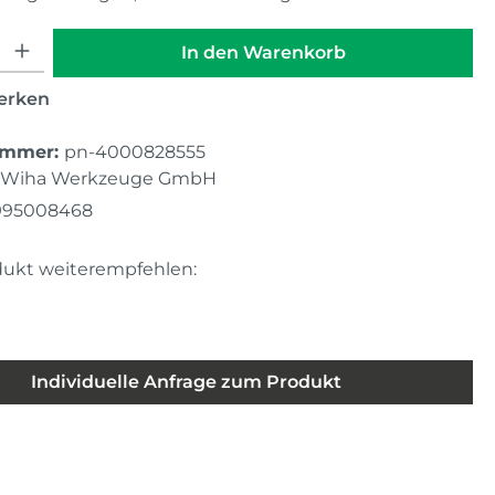
hl: Gib den gewünschten Wert ein oder benutze die Schaltfläche
In den Warenkorb
erken
ummer:
pn-4000828555
Wiha Werkzeuge GmbH
995008468
dukt weiterempfehlen:
Individuelle Anfrage zum Produkt