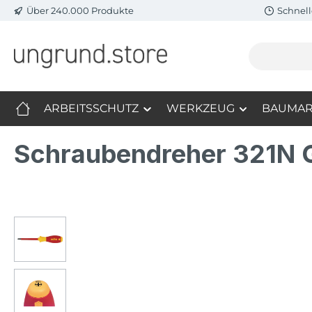
Über 240.000 Produkte
Schnell
m Hauptinhalt springen
Zur Suche springen
Zur Hauptnavigation springen
ARBEITSSCHUTZ
WERKZEUG
BAUMAR
Schraubendreher 321N G
Bildergalerie überspringen