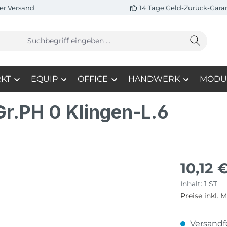
er Versand
14 Tage Geld-Zurück-Gara
KT
EQUIP
OFFICE
HANDWERK
MODU
r.PH 0 Klingen-L.6
10,12 
Inhalt:
1 ST
Preise inkl. 
Versandfe