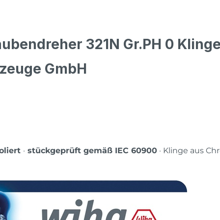
ubendreher 321N Gr.PH 0 Klinge
kzeuge GmbH
oliert
·
stückgeprüft gemäß IEC 60900
· Klinge aus Ch