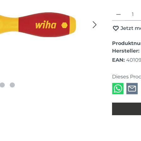
Produkt Anza
Jetzt m
Produktn
Hersteller:
EAN:
4010
Dieses Pro