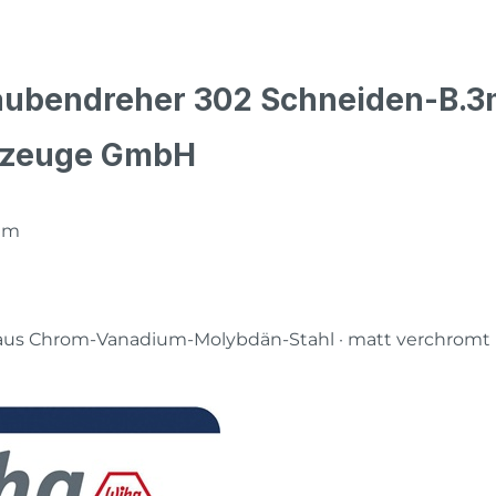
aubendreher 302 Schneiden-B.3
kzeuge GmbH
mm
aus Chrom-Vanadium-Molybdän-Stahl · matt verchromt