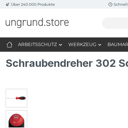
Über 240.000 Produkte
Schnell
m Hauptinhalt springen
Zur Suche springen
Zur Hauptnavigation springen
ARBEITSSCHUTZ
WERKZEUG
BAUMAR
Schraubendreher 302 S
Bildergalerie überspringen