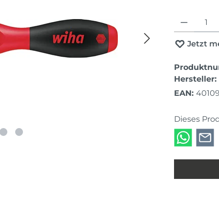
Produkt Anza
Jetzt m
Produktn
Hersteller:
EAN:
4010
Dieses Pro