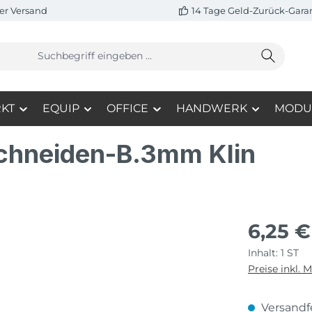
er Versand
14 Tage Geld-Zurück-Gara
KT
EQUIP
OFFICE
HANDWERK
MODU
chneiden-B.3mm Klin
6,25 €
Inhalt:
1 ST
Preise inkl. 
Versandfe