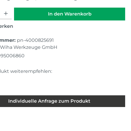
hl: Gib den gewünschten Wert ein oder benutze die Schaltfläche
In den Warenkorb
erken
ummer:
pn-4000825691
Wiha Werkzeuge GmbH
995006860
dukt weiterempfehlen:
Individuelle Anfrage zum Produkt