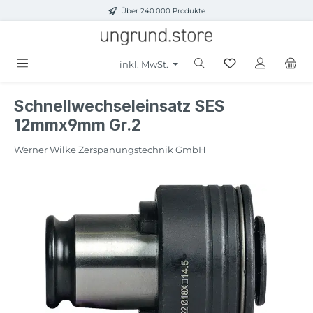
Über 240.000 Produkte
Zum Hauptinhalt springen
inkl. MwSt.
Schnellwechseleinsatz SES
12mmx9mm Gr.2
Werner Wilke Zerspanungstechnik GmbH
Bildergalerie überspringen