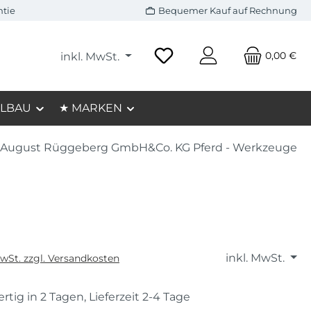
ntie
Bequemer Kauf auf Rechnung
0,00 €
inkl. MwSt.
LBAU
★ MARKEN
August Rüggeberg GmbH&Co. KG Pferd - Werkzeuge
inkl. MwSt.
MwSt. zzgl. Versandkosten
rtig in 2 Tagen, Lieferzeit 2-4 Tage