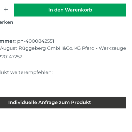
hl: Gib den gewünschten Wert ein oder benutze die Schaltfläche
In den Warenkorb
erken
ummer:
pn-4000842551
August Rüggeberg GmbH&Co. KG Pferd - Werkzeuge
220147252
dukt weiterempfehlen:
Individuelle Anfrage zum Produkt