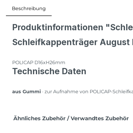
Beschreibung
Produktinformationen "Schl
Schleifkappenträger August
POLICAP D16xH26mm
Technische Daten
aus Gummi
· zur Aufnahme von POLICAP-Schleif
Produktgalerie überspringen
Ähnliches Zubehör / Verwandtes Zubehör