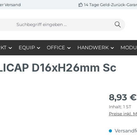
er Versand
14 Tage Geld-Zurück-Gara
KT
EQUIP
OFFICE
HANDWERK
MODU
OLICAP D16xH26mm Sc
8,93 €
Inhalt:
1 ST
Preise inkl. 
Versandfe