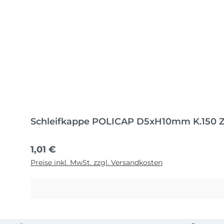
Schleifkappe POLICAP D5xH10mm K.150 
Regulärer Preis:
1,01 €
Preise inkl. MwSt. zzgl. Versandkosten