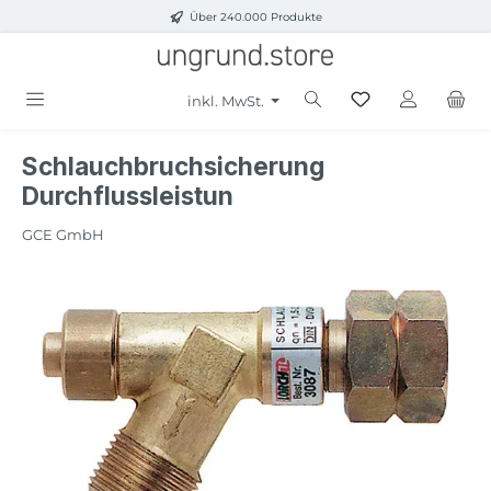
Über 240.000 Produkte
Zum Hauptinhalt springen
inkl. MwSt.
Schlauchbruchsicherung
Durchflussleistun
GCE GmbH
Bildergalerie überspringen