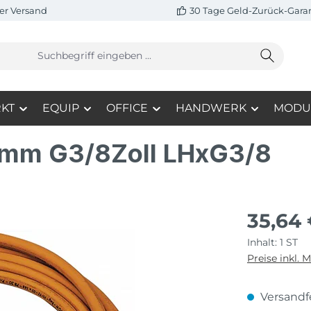
er Versand
30 Tage Geld-Zurück-Gara
KT
EQUIP
OFFICE
HANDWERK
MODU
4mm G3/8Zoll LHxG3/8
35,64
Inhalt:
1 ST
Preise inkl. 
Versandfe