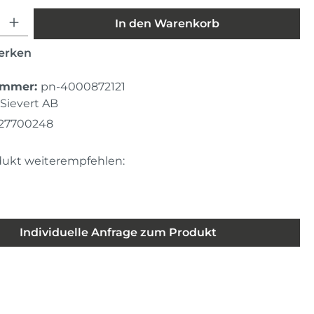
hl: Gib den gewünschten Wert ein oder benutze die Schaltfläche
In den Warenkorb
erken
ummer:
pn-4000872121
Sievert AB
527700248
dukt weiterempfehlen:
Individuelle Anfrage zum Produkt