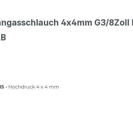
angasschlauch 4x4mm G3/8Zoll
AB
5 ·
Hochdruck 4 x 4 mm