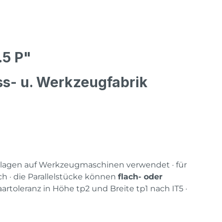
.5 P"
ss- u. Werkzeugfabrik
nlagen auf Werkzeugmaschinen verwendet · für
h · die Parallelstücke können
flach- oder
rtoleranz in Höhe tp2 und Breite tp1 nach IT5 ·