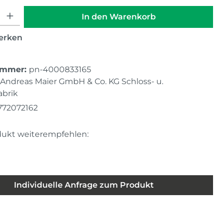
hl: Gib den gewünschten Wert ein oder benutze die Schaltfläche
In den Warenkorb
erken
ummer:
pn-4000833165
Andreas Maier GmbH & Co. KG Schloss- u.
brik
772072162
dukt weiterempfehlen:
Individuelle Anfrage zum Produkt