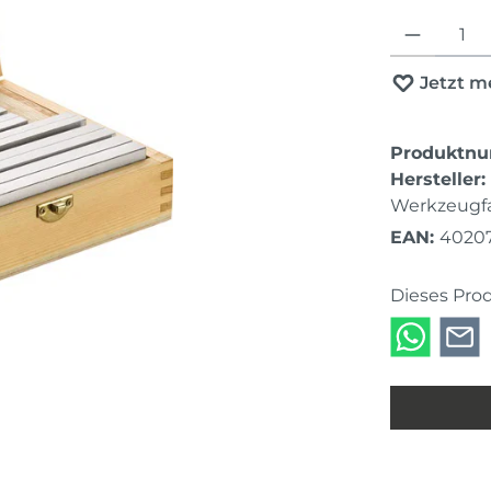
Produkt Anza
Jetzt m
Produktn
Hersteller:
Werkzeugfa
EAN:
4020
Dieses Pro