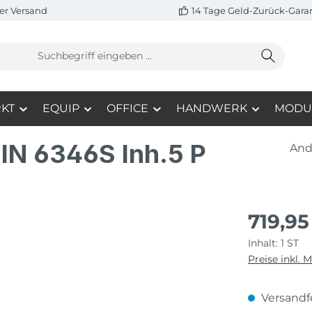
er Versand
14 Tage Geld-Zurück-Gara
KT
EQUIP
OFFICE
HANDWERK
MODU
DIN 6346S Inh.5 P
And
719,95
Inhalt:
1 ST
Preise inkl. 
Versandfe