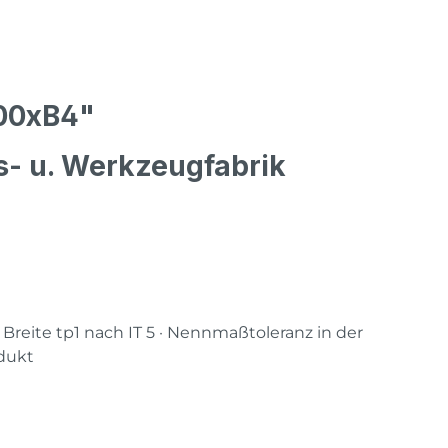
100xB4"
s- u. Werkzeugfabrik
 Breite tp1 nach IT 5 · Nennmaßtoleranz in der
dukt