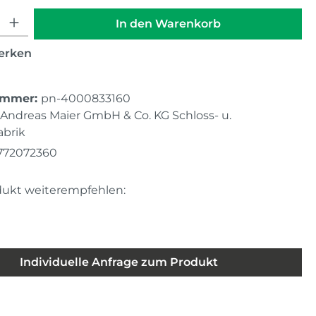
hl: Gib den gewünschten Wert ein oder benutze die Schaltfläche
In den Warenkorb
erken
ummer:
pn-4000833160
Andreas Maier GmbH & Co. KG Schloss- u.
brik
772072360
dukt weiterempfehlen:
Individuelle Anfrage zum Produkt