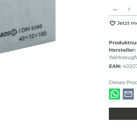
Produkt Anza
Jetzt m
Produktn
Hersteller:
Werkzeugfa
EAN:
4020
Dieses Pro