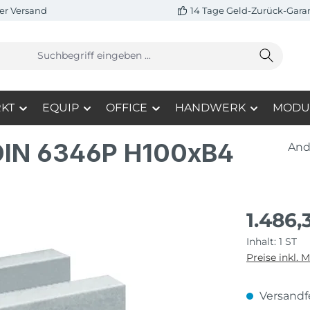
er Versand
14 Tage Geld-Zurück-Gara
KT
EQUIP
OFFICE
HANDWERK
MODU
 DIN 6346P H100xB4
And
1.486,
Inhalt:
1 ST
Preise inkl. 
Versandfe