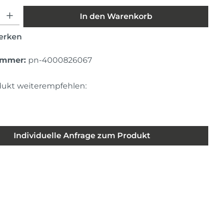
hl: Gib den gewünschten Wert ein oder benutze die Schaltfläche
In den Warenkorb
erken
ummer:
pn-4000826067
dukt weiterempfehlen:
Individuelle Anfrage zum Produkt