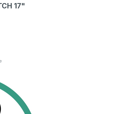
TCH 17"
e