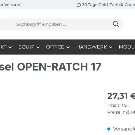
er Versand
30 Tage Geld-Zurück-Gara
KT
EQUIP
OFFICE
HANDWERK
MODU
ssel OPEN-RATCH 17
27,31 
Inhalt:
1 ST
Preise inkl. 
Versandfe