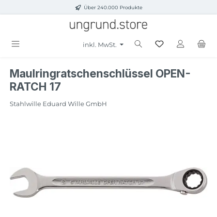
Über 240.000 Produkte
Zum Hauptinhalt springen
inkl. MwSt.
Maulringratschenschlüssel OPEN-
RATCH 17
Stahlwille Eduard Wille GmbH
Bildergalerie überspringen