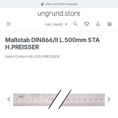
Über 240.000 Produkte
Zum Hauptinhalt springen
inkl. MwSt.
Maßstab DIN866/II L.500mm STA
H.PREISSER
Mahr GmbH HELIOS-PREISSER
Bildergalerie überspringen