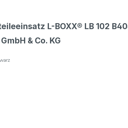
teileeinsatz L-BOXX® LB 102 B4
s GmbH & Co. KG
warz