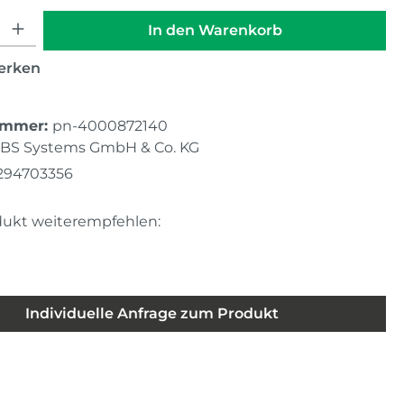
hl: Gib den gewünschten Wert ein oder benutze die Schaltfläche
In den Warenkorb
erken
ummer:
pn-4000872140
BS Systems GmbH & Co. KG
294703356
dukt weiterempfehlen:
Individuelle Anfrage zum Produkt