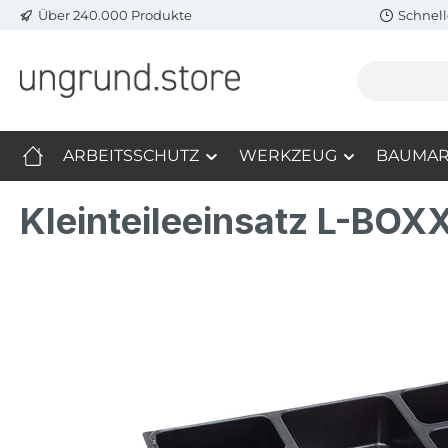
Über 240.000 Produkte
Schnell
m Hauptinhalt springen
Zur Suche springen
Zur Hauptnavigation springen
ARBEITSSCHUTZ
WERKZEUG
BAUMAR
Kleinteileeinsatz L-BO
Bildergalerie überspringen