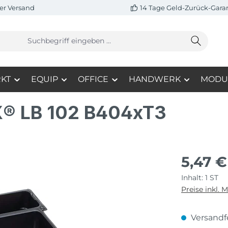
er Versand
14 Tage Geld-Zurück-Gara
KT
EQUIP
OFFICE
HANDWERK
MODU
XX® LB 102 B404xT3
5,47 €
Inhalt:
1 ST
Preise inkl. 
Versandfe