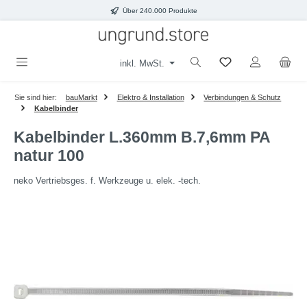
Über 240.000 Produkte
Zum Hauptinhalt springen
inkl. MwSt.
Sie sind hier:
bauMarkt
Elektro & Installation
Verbindungen & Schutz
Kabelbinder
Kabelbinder L.360mm B.7,6mm PA
natur 100
neko Vertriebsges. f. Werkzeuge u. elek. -tech.
Bildergalerie überspringen