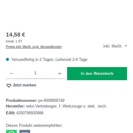
14,58 €
Inhalt:
1 ST
inkl. MwSt.
Preise inkl. MwSt. zzgl. Versandkosten
Versandfertig in 2 Tagen, Lieferzeit 2-4 Tage
Produkt Anzahl: Gib den gewünschten Wert ein oder benutze die Schaltflächen um die A
In den Warenkorb
Jetzt merken
Produktnummer:
pn-4000900749
Hersteller:
neko Vertriebsges. f. Werkzeuge u. elek. -tech.
EAN:
4250799930989
Dieses Produkt weiterempfehlen: