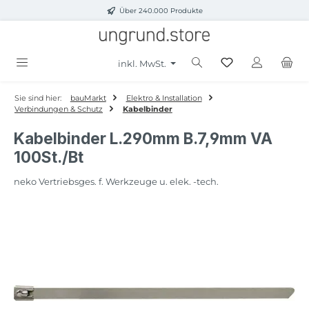
Über 240.000 Produkte
Zum Hauptinhalt springen
inkl. MwSt.
Sie sind hier:
bauMarkt
Elektro & Installation
Verbindungen & Schutz
Kabelbinder
Kabelbinder L.290mm B.7,9mm VA
100St./Bt
neko Vertriebsges. f. Werkzeuge u. elek. -tech.
Bildergalerie überspringen