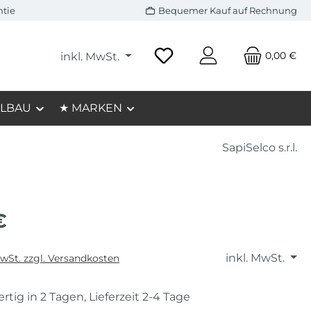
ntie
Bequemer Kauf auf Rechnung
0,00 €
inkl. MwSt.
LBAU
★ MARKEN
SapiSelco s.r.l.
€
inkl. MwSt.
MwSt. zzgl. Versandkosten
rtig in 2 Tagen, Lieferzeit 2-4 Tage