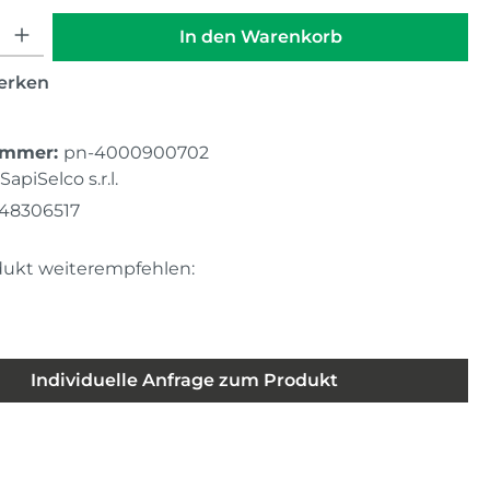
hl: Gib den gewünschten Wert ein oder benutze die Schaltfläche
In den Warenkorb
erken
ummer:
pn-4000900702
SapiSelco s.r.l.
48306517
dukt weiterempfehlen:
Individuelle Anfrage zum Produkt