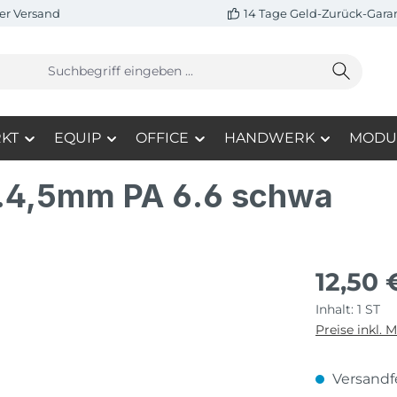
er Versand
14 Tage Geld-Zurück-Gara
KT
EQUIP
OFFICE
HANDWERK
MODU
.4,5mm PA 6.6 schwa
12,50 
Inhalt:
1 ST
Preise inkl. 
Versandfe