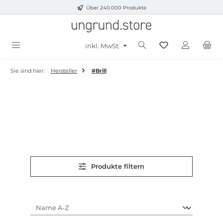
Über 240.000 Produkte
Zum Hauptinhalt springen
inkl. MwSt.
Sie sind hier:
Hersteller
#Brill
Produkte filtern