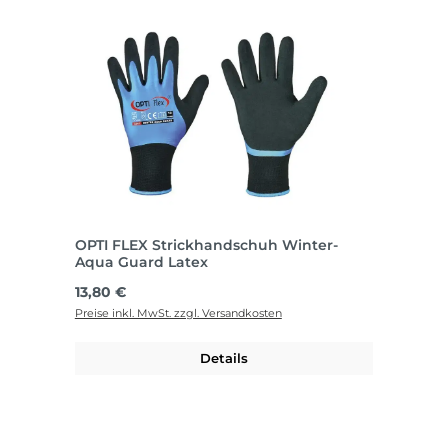
OPTI FLEX Strickhandschuh Winter-
Aqua Guard Latex
Regulärer Preis:
13,80 €
Preise inkl. MwSt. zzgl. Versandkosten
Details