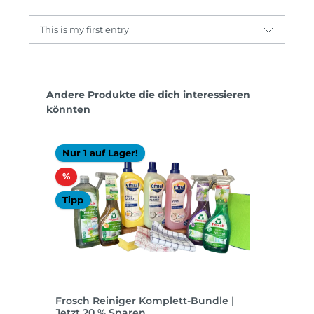
This is my first entry
Produktgalerie überspringen
Andere Produkte die dich interessieren
könnten
Nur 1 auf Lager!
Rabatt
%
Tipp
Frosch Reiniger Komplett-Bundle |
Jetzt 20 % Sparen