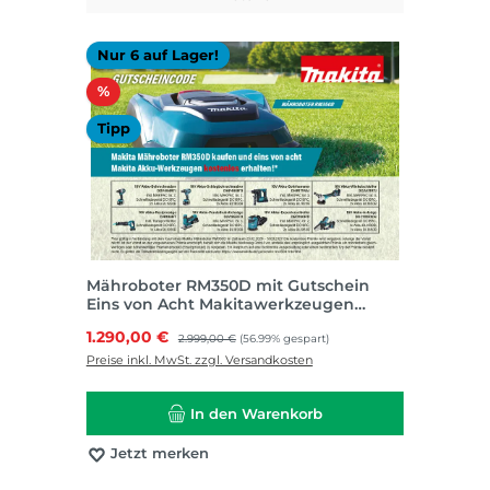
Nur 6 auf Lager!
Rabatt
%
Tipp
Mähroboter RM350D mit Gutschein
Eins von Acht Makitawerkzeugen
kostenlos
Verkaufspreis:
1.290,00 €
Regulärer Preis:
2.999,00 €
(56.99% gespart)
Preise inkl. MwSt. zzgl. Versandkosten
In den Warenkorb
Jetzt merken