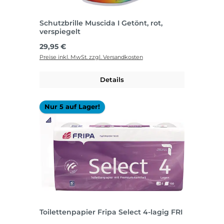
Schutzbrille Muscida I Getönt, rot,
verspiegelt
Regulärer Preis:
29,95 €
Preise inkl. MwSt. zzgl. Versandkosten
Details
Nur 5 auf Lager!
Toilettenpapier Fripa Select 4-lagig FRI