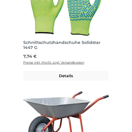
Schnittschutzhandschuhe Solidstar
1447 G
Regulärer Preis:
7,74 €
Preise inkl. MwSt. zzgl. Versandkosten
Details