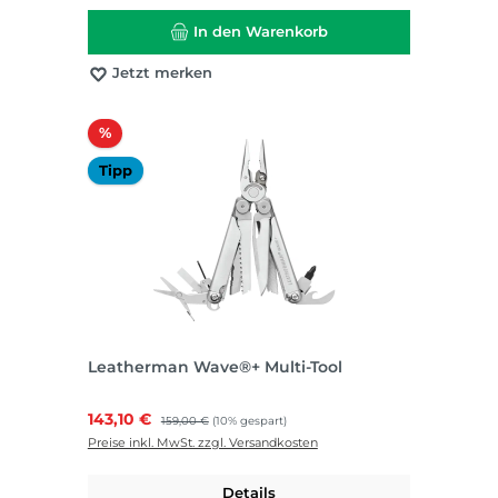
In den Warenkorb
Jetzt merken
Rabatt
%
Tipp
Leatherman Wave®+ Multi-Tool
Verkaufspreis:
143,10 €
Regulärer Preis:
159,00 €
(10% gespart)
Preise inkl. MwSt. zzgl. Versandkosten
Details