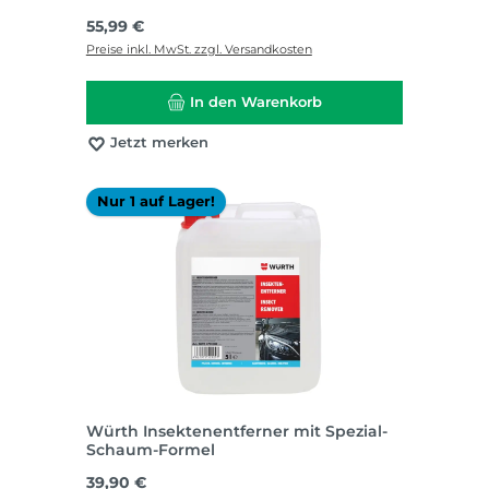
Regulärer Preis:
55,99 €
Preise inkl. MwSt. zzgl. Versandkosten
In den Warenkorb
Jetzt merken
Nur 1 auf Lager!
Würth Insektenentferner mit Spezial-
Schaum-Formel
Regulärer Preis:
39,90 €