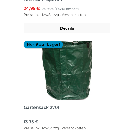
Verkaufspreis:
24,95 €
Regulärer Preis:
30,95 €
(19.39% gespart)
Preise inkl. MwSt. zzgl. Versandkosten
Details
Nur 9 auf Lager!
Gartensack 270l
Regulärer Preis:
13,75 €
Preise inkl. MwSt. zzgl. Versandkosten