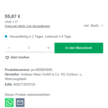
55,87 €
Inhalt:
1 ST
inkl. MwSt.
Preise inkl. MwSt. zzgl. Versandkosten
Versandfertig in 2 Tagen, Lieferzeit 2-4 Tage
Produkt Anzahl: Gib den gewünschten Wert ein oder benutze die Schaltflächen um die A
In den Warenkorb
Jetzt merken
Produktnummer:
pn-4000833045
Hersteller:
Andreas Maier GmbH & Co. KG Schloss- u.
Werkzeugfabrik
EAN:
4020772070724
Dieses Produkt weiterempfehlen: