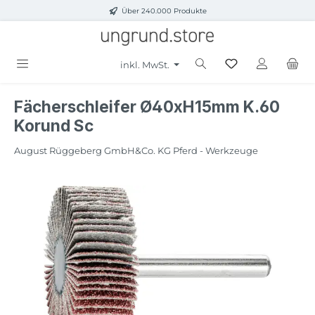
Über 240.000 Produkte
Zum Hauptinhalt springen
inkl. MwSt.
Fächerschleifer Ø40xH15mm K.60
Korund Sc
August Rüggeberg GmbH&Co. KG Pferd - Werkzeuge
Bildergalerie überspringen