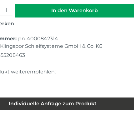
hl: Gib den gewünschten Wert ein oder benutze die Schaltfläche
In den Warenkorb
erken
ummer:
pn-4000842314
Klingspor Schleifsysteme GmbH & Co. KG
855208463
dukt weiterempfehlen:
Individuelle Anfrage zum Produkt