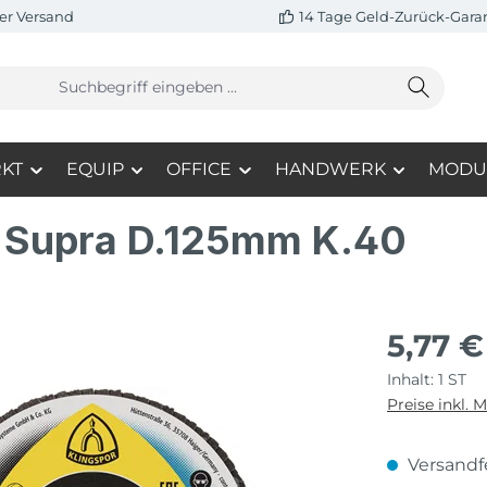
er Versand
14 Tage Geld-Zurück-Gara
KT
EQUIP
OFFICE
HANDWERK
MODU
 Supra D.125mm K.40
5,77 €
Inhalt:
1 ST
Preise inkl. 
Versandfe