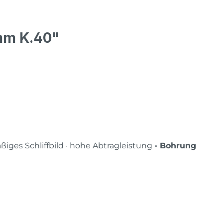
mm K.40"
ßiges Schliffbild · hohe Abtragleistung
· Bohrung