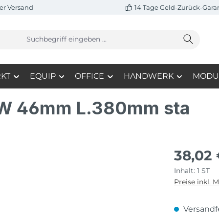
er Versand
14 Tage Geld-Zurück-Gara
KT
EQUIP
OFFICE
HANDWERK
MODU
 SW 46mm L.380mm sta
38,02
Inhalt:
1 ST
Preise inkl. 
Versandfe