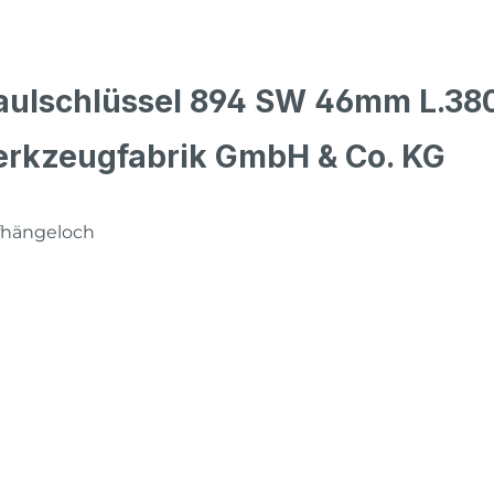
aulschlüssel 894 SW 46mm L.38
rkzeugfabrik GmbH & Co. KG
fhängeloch