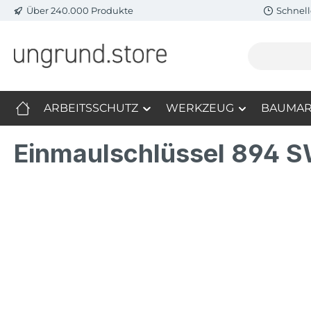
Über 240.000 Produkte
Schnell
m Hauptinhalt springen
Zur Suche springen
Zur Hauptnavigation springen
ARBEITSSCHUTZ
WERKZEUG
BAUMAR
Einmaulschlüssel 894
Bildergalerie überspringen