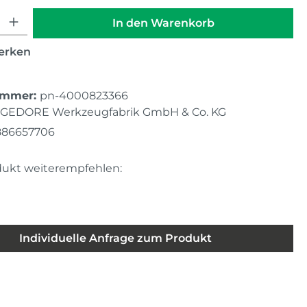
hl: Gib den gewünschten Wert ein oder benutze die Schaltfläche
In den Warenkorb
erken
ummer:
pn-4000823366
GEDORE Werkzeugfabrik GmbH & Co. KG
886657706
dukt weiterempfehlen:
Individuelle Anfrage zum Produkt