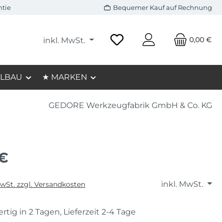
ntie
Bequemer Kauf auf Rechnung
0,00 €
inkl. MwSt.
LBAU
★ MARKEN
GEDORE Werkzeugfabrik GmbH & Co. KG
 €
inkl. MwSt.
MwSt. zzgl. Versandkosten
rtig in 2 Tagen, Lieferzeit 2-4 Tage