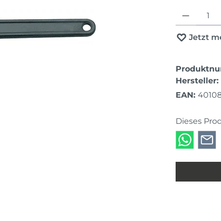
Produkt Anza
Jetzt m
Produktn
Hersteller:
EAN:
4010
Dieses Pro