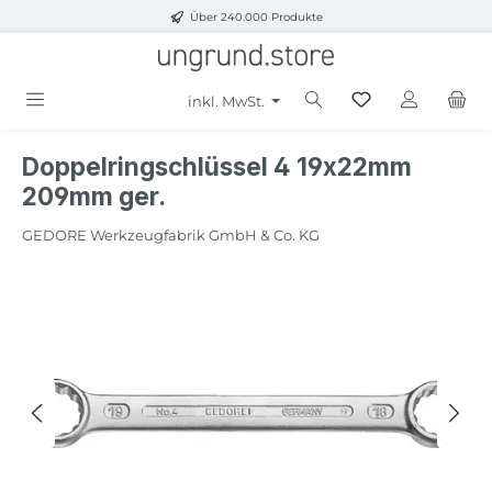
Über 240.000 Produkte
Zum Hauptinhalt springen
inkl. MwSt.
Doppelringschlüssel 4 19x22mm
209mm ger.
GEDORE Werkzeugfabrik GmbH & Co. KG
Bildergalerie überspringen