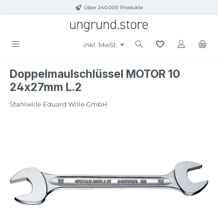
Über 240.000 Produkte
Zum Hauptinhalt springen
inkl. MwSt.
Doppelmaulschlüssel MOTOR 10
24x27mm L.2
Stahlwille Eduard Wille GmbH
Bildergalerie überspringen