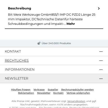
Beschreibung
Bit Wera Werkzeuge GmbH855/1 IMP DC PZD2 Länge 25
mm Impaktor, DCTechnische Datenfür härteste
Schraubbedingungen und Impakt-…
Mehr
Über 240.000 Produkte
KONTAKT
RECHTLICHES
INFORMATIONEN
NEWSLETTER
Häufige Fragen
Vorkasse
Supplier
Rechnungskäufer werden
Reklamation
Newsletter
Kontakt
Vertrag widerrufen
Alle Preise inkl. gesetzl. Mehrwertsteuer zzgl.
Versandkosten
und ggf.
Nachnahmegebühren, wenn nicht anders angegeben.
© 2026 ungrund.store - Alle Rechte vorbehalten. Theme by
ThemeWare®