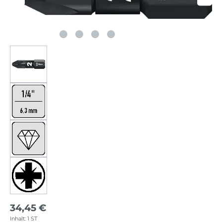
34,45 €
Inhalt:
1 ST